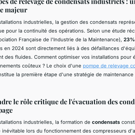
es de relevage de condensats industriels : u
e majeur
stallations industrielles, la gestion des condensats repré
que pour la continuité des opérations. Selon une étude ré
ociation Française de l'Industrie de la Maintenance),
23% 
és en 2024 sont directement liés à des défaillances d'éq
nt des fluides. Comment optimiser vos installations pour é
nnements coûteux ? Le choix d'une
pompe de relevage c
stitue la première étape d'une stratégie de maintenance
re le rôle critique de l'évacuation des con
page
tallations industrielles, la formation de
condensats
const
névitable lors du fonctionnement des compresseurs d'ai