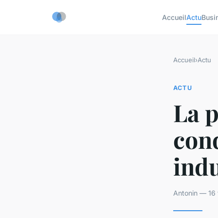
Accueil
Actu
Busi
Accueil
›
Actu
ACTU
La 
con
indu
Antonin — 16 