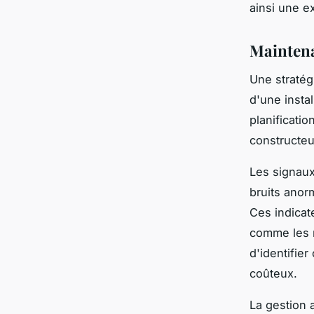
ainsi une e
Maintena
Une straté
d'une insta
planificati
constructeu
Les signaux 
bruits anor
Ces indicat
comme les r
d'identifie
coûteux.
La gestion 