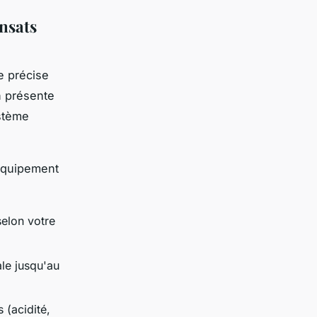
nsats
e précise
n présente
ystème
 équipement
selon votre
ale jusqu'au
 (acidité,