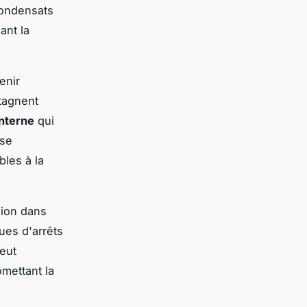
condensats
ant la
enir
tagnent
interne
qui
ise
les à la
sion dans
ues d'arrêts
peut
mettant la