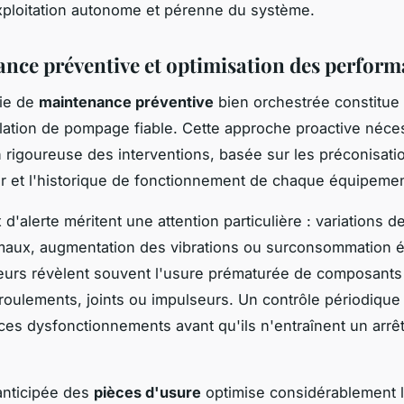
xploitation autonome et pérenne du système.
nce préventive et optimisation des perfor
gie de
maintenance préventive
bien orchestrée constitue l
llation de pompage fiable. Cette approche proactive néce
on rigoureuse des interventions, basée sur les préconisati
r et l'historique de fonctionnement de chaque équipemen
d'alerte méritent une attention particulière : variations de
maux, augmentation des vibrations ou surconsommation é
eurs révèlent souvent l'usure prématurée de composants 
oulements, joints ou impulseurs. Un contrôle périodique
r ces dysfonctionnements avant qu'ils n'entraînent un arrê
anticipée des
pièces d'usure
optimise considérablement 