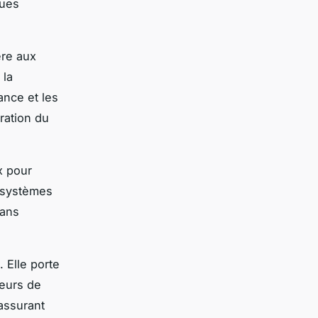
ques
ère aux
 la
ance et les
ration du
x pour
s systèmes
dans
 Elle porte
teurs de
assurant