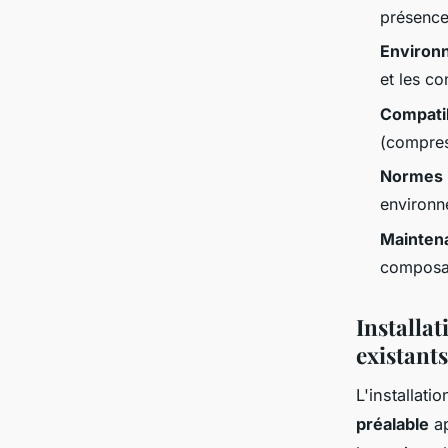
présence 
Environn
et les co
Compatib
(compres
Normes i
environn
Mainten
composan
Installat
existants
L'installa
préalable
ap