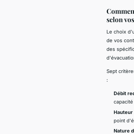
Comment 
selon vo
Le choix d
de vos cont
des spécifi
d'évacuatio
Sept critèr
:
Débit re
capacité
Hauteur
point d'
Nature d