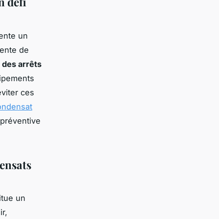
n défi
sente un
cente de
des arrêts
uipements
viter ces
ondensat
 préventive
densats
itue un
r,