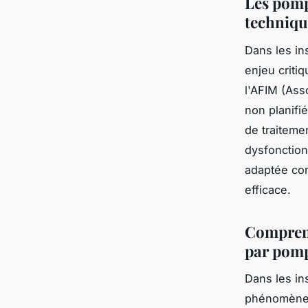
Les pomp
techniqu
Dans les in
enjeu criti
l'AFIM (Ass
non planifi
de traiteme
dysfonctio
adaptée con
efficace.
Comprend
par pom
Dans les ins
phénomène i