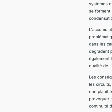
systèmes de
se forment 
condensatio
L'accumulat
problématiq
dans les ca
dégradent p
également l
qualité de l
Les conséqu
les circuit
non planifi
provoquer 
continuité 