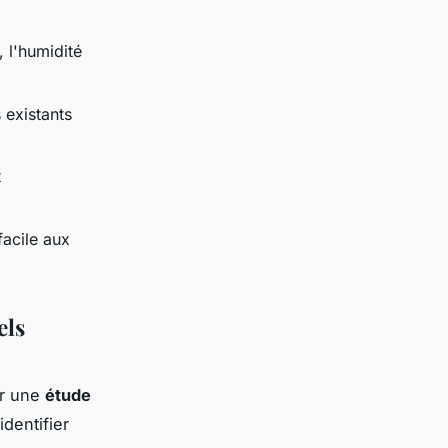
 l'humidité
 existants
t
facile aux
els
ar une
étude
dentifier