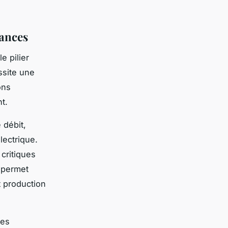
mances
e pilier
ssite une
ons
t.
 débit,
lectrique.
critiques
 permet
t production
les