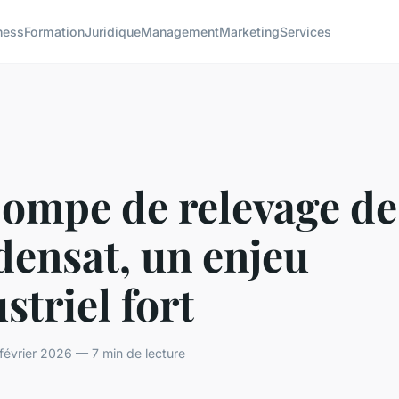
ness
Formation
Juridique
Management
Marketing
Services
pompe de relevage de
densat, un enjeu
striel fort
février 2026 — 7 min de lecture